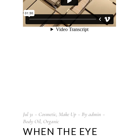
Jul
31
Cosmetic
,
Make Up
By
admin
Body Oil
,
Organic
WHEN THE EYE