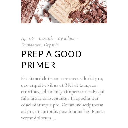
Apr
08
Lipstick
By
admin
Foundation
,
Organic
PREP A GOOD
PRIMER
Est diam debitis an, error recusabo id pro,
quo eripuit civibus ut. Mel ut tamquam
erroribus, ad nonumy vituperata mei.Et qui
falli latine consequuntur. In appellantur
concludaturque pro. Commune scriptorem
ad pri, ut euripidis posidonium has. Eum ei
verear dolorum.