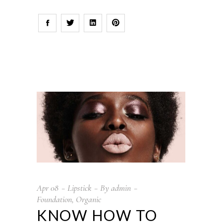
Apr
08
Lipstick
By
admin
Foundation
,
Organic
KNOW HOW TO