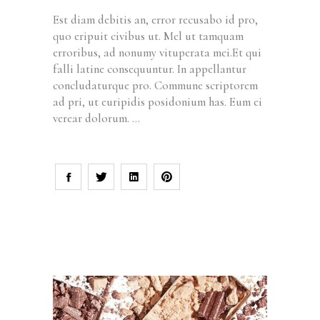
Est diam debitis an, error recusabo id pro,
quo eripuit civibus ut. Mel ut tamquam
erroribus, ad nonumy vituperata mei.Et qui
falli latine consequuntur. In appellantur
concludaturque pro. Commune scriptorem
ad pri, ut euripidis posidonium has. Eum ei
verear dolorum.