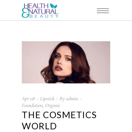
Apr
08
Lipstick
By
admin
Foundation
,
Organic
THE COSMETICS
WORLD