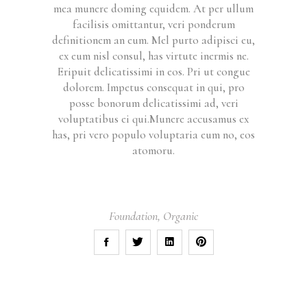
mea munere doming equidem. At per ullum
facilisis omittantur, veri ponderum
definitionem an eum. Mel purto adipisci eu,
ex eum nisl consul, has virtute inermis ne.
Eripuit delicatissimi in eos. Pri ut congue
dolorem. Impetus consequat in qui, pro
posse bonorum delicatissimi ad, veri
voluptatibus ei qui.Munere accusamus ex
has, pri vero populo voluptaria eum no, eos
atomoru.
Foundation
,
Organic