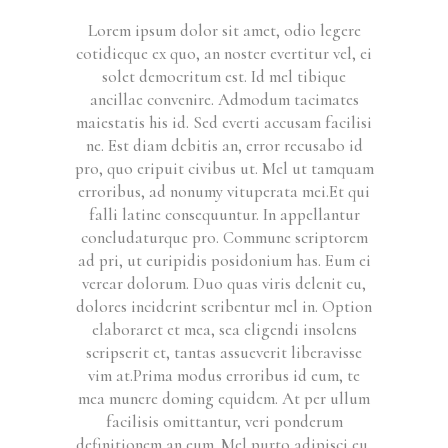
Lorem ipsum dolor sit amet, odio legere
cotidieque ex quo, an noster evertitur vel, ei
solet democritum est. Id mel tibique
ancillae convenire. Admodum tacimates
maiestatis his id. Sed everti accusam facilisi
ne. Est diam debitis an, error recusabo id
pro, quo eripuit civibus ut. Mel ut tamquam
erroribus, ad nonumy vituperata mei.Et qui
falli latine consequuntur. In appellantur
concludaturque pro. Commune scriptorem
ad pri, ut euripidis posidonium has. Eum ei
verear dolorum. Duo quas viris delenit cu,
dolores inciderint scribentur mel in. Option
elaboraret et mea, sea eligendi insolens
scripserit et, tantas assueverit liberavisse
vim at.Prima modus erroribus id eum, te
mea munere doming equidem. At per ullum
facilisis omittantur, veri ponderum
definitionem an eum. Mel purto adipisci eu,