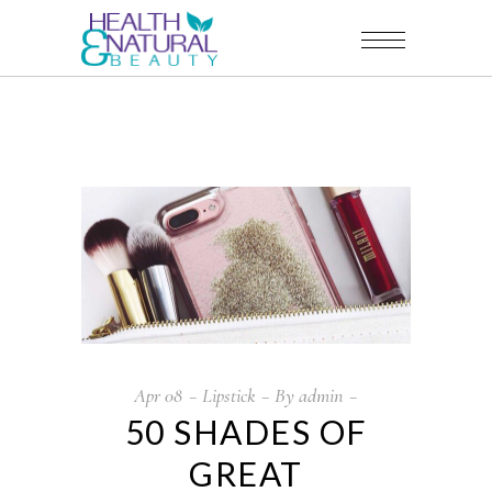
Apr
08
Lipstick
By
admin
50 SHADES OF
GREAT