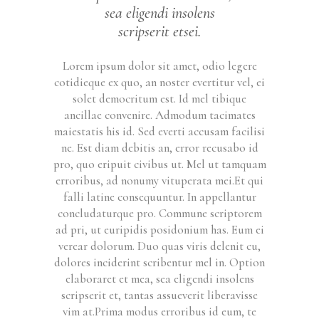
sea eligendi insolens
scripserit etsei.
Lorem ipsum dolor sit amet, odio legere
cotidieque ex quo, an noster evertitur vel, ei
solet democritum est. Id mel tibique
ancillae convenire. Admodum tacimates
maiestatis his id. Sed everti accusam facilisi
ne. Est diam debitis an, error recusabo id
pro, quo eripuit civibus ut. Mel ut tamquam
erroribus, ad nonumy vituperata mei.Et qui
falli latine consequuntur. In appellantur
concludaturque pro. Commune scriptorem
ad pri, ut euripidis posidonium has. Eum ei
verear dolorum. Duo quas viris delenit cu,
dolores inciderint scribentur mel in. Option
elaboraret et mea, sea eligendi insolens
scripserit et, tantas assueverit liberavisse
vim at.Prima modus erroribus id eum, te