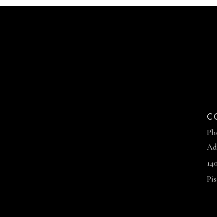
C
Ph
Ad
14
Pi