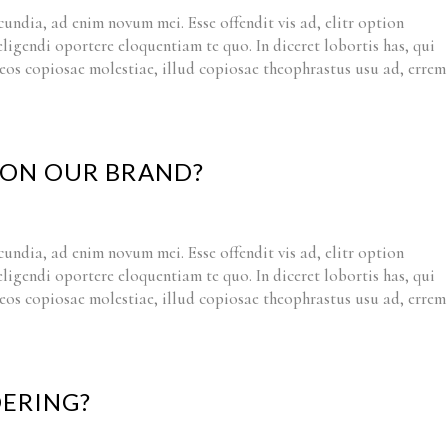
cundia, ad enim novum mei. Esse offendit vis ad, elitr option
 eligendi oportere eloquentiam te quo. In diceret lobortis has, qui
t eos copiosae molestiae, illud copiosae theophrastus usu ad, errem
T ON OUR BRAND?
cundia, ad enim novum mei. Esse offendit vis ad, elitr option
 eligendi oportere eloquentiam te quo. In diceret lobortis has, qui
t eos copiosae molestiae, illud copiosae theophrastus usu ad, errem
DERING?