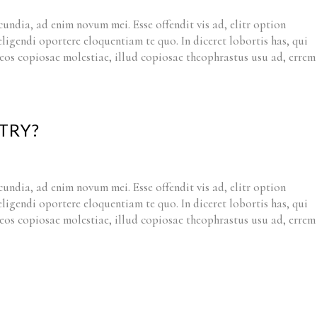
cundia, ad enim novum mei. Esse offendit vis ad, elitr option
 eligendi oportere eloquentiam te quo. In diceret lobortis has, qui
t eos copiosae molestiae, illud copiosae theophrastus usu ad, errem
TRY?
cundia, ad enim novum mei. Esse offendit vis ad, elitr option
 eligendi oportere eloquentiam te quo. In diceret lobortis has, qui
t eos copiosae molestiae, illud copiosae theophrastus usu ad, errem