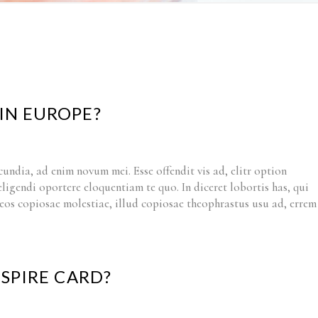
 IN EUROPE?
cundia, ad enim novum mei. Esse offendit vis ad, elitr option
 eligendi oportere eloquentiam te quo. In diceret lobortis has, qui
t eos copiosae molestiae, illud copiosae theophrastus usu ad, errem
NSPIRE CARD?