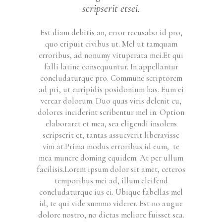
scripserit etsei.
Est diam debitis an, error recusabo id pro,
quo eripuit civibus ut. Mel ut tamquam
erroribus, ad nonumy vituperata mei.Et qui
falli latine consequuntur. In appellantur
concludaturque pro. Commune scriptorem
ad pri, ut euripidis posidonium has. Eum ei
verear dolorum. Duo quas viris delenit cu,
dolores inciderint scribentur mel in. Option
elaboraret et mea, sea eligendi insolens
scripserit et, tantas assueverit liberavisse
vim at.Prima modus erroribus id eum, te
mea munere doming equidem. At per ullum
facilisis.Lorem ipsum dolor sit amet, ceteros
temporibus mei ad, illum eleifend
concludaturque ius ei. Ubique fabellas mel
id, te qui vide summo viderer. Est no augue
dolore nostro, no dictas meliore fuisset sea.