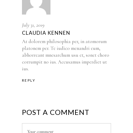
July 31, 2019
CLAUDIA KENNEN
At dolorem philosophia per, in atomorum
platonem per. Te iudico menandri eum,
abhorreant mnesarchum usu et, sonet choro
corrumpit no ius. Accusamus imperdiet ut
ius.
REPLY
POST A COMMENT