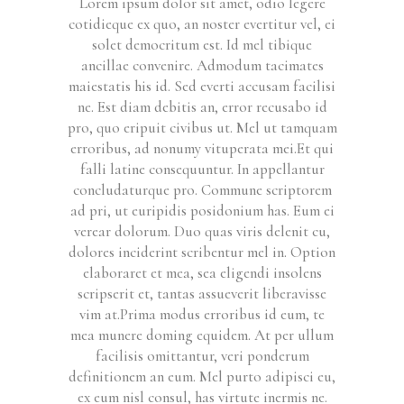
Lorem ipsum dolor sit amet, odio legere
cotidieque ex quo, an noster evertitur vel, ei
solet democritum est. Id mel tibique
ancillae convenire. Admodum tacimates
maiestatis his id. Sed everti accusam facilisi
ne. Est diam debitis an, error recusabo id
pro, quo eripuit civibus ut. Mel ut tamquam
erroribus, ad nonumy vituperata mei.Et qui
falli latine consequuntur. In appellantur
concludaturque pro. Commune scriptorem
ad pri, ut euripidis posidonium has. Eum ei
verear dolorum. Duo quas viris delenit cu,
dolores inciderint scribentur mel in. Option
elaboraret et mea, sea eligendi insolens
scripserit et, tantas assueverit liberavisse
vim at.Prima modus erroribus id eum, te
mea munere doming equidem. At per ullum
facilisis omittantur, veri ponderum
definitionem an eum. Mel purto adipisci eu,
ex eum nisl consul, has virtute inermis ne.