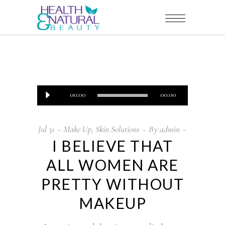
Audio
00:00
00:00
Player
Jul
31
Make Up
,
Skin Solutions
By
admin
I BELIEVE THAT
ALL WOMEN ARE
PRETTY WITHOUT
MAKEUP